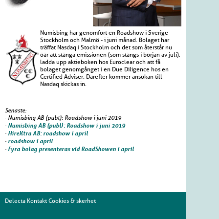
Numisbing har genomfört en Roadshow i Sverige -
Stockholm och Malmö - i juni månad. Bolaget har
träffat Nasdaq i Stockholm och det som återstår nu
öär att stänga emissionen (som stängs i början av juli),
ladda upp aktieboken hos Euroclear och att få
bolaget genomgånget i en Due Diligence hos en
Certified Adviser. Därefter kommer ansökan till
Nasdaq skickas in.
Senaste:
· Numisbing AB (publ): Roadshow i juni 2019
·
Numisbing AB (publ): Roadshow i juni 2019
·
HireXtra AB: roadshow i april
·
roadshow i april
·
Fyra bolag presenteras vid RoadShowen i april
Delecta
Kontakt
Cookies & skerhet