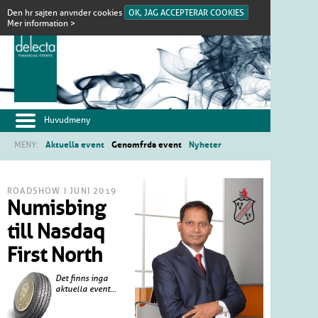
Den hr sajten anvnder cookies
OK, JAG ACCEPTERAR COOKIES
Mer information >
Huvudmeny
MENY:
Aktuella event
Genomfrda event
Nyheter
ROADSHOW I JUNI 2019
Numisbing
till Nasdaq
First North
Det finns inga
aktuella event...