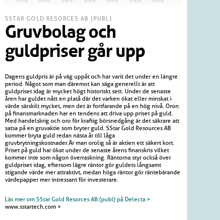
SSTAR GOLD RESORCES AB (PUBL)
Gruvbolag och
guldpriser går upp
Dagens guldpris är på väg uppåt och har varit det under en längre
period. Något som man däremot kan säga generellt är att
guldpriset idag är mycket högt historiskt sett. Under de senaste
åren har guldet nått en platå där det varken ökat eller minskat i
värde särskilt mycket, men det är fortfarande på en hög nivå. Oron
på finansmarknaden har en tendens att driva upp priset på guld.
Med handelskrig och oro för kraftig börsnedgång är det säkrare att
satsa på en gruvaktie som bryter guld. SStar Gold Resources AB
kommer bryta guld redan nästa år till låga
gruvbrytningskostnader.Är man orolig så är aktien ett säkert kort.
Priset på guld har ökat under de senaste årens finanskris vilket
kommer inte som någon överraskning. Räntorna styr också över
guldpriset idag, eftersom lägre räntor gör guldets långsamt
stigande värde mer attraktivt, medan höga räntor gör räntebärande
värdepapper mer intressant för investerare.
Läs mer om SStar Gold Resorces AB (publ) på Delecta >
www.sstartech.com >