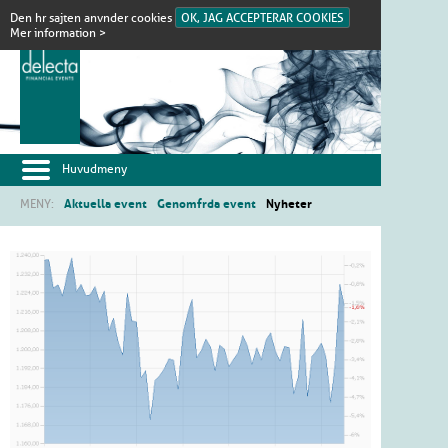
Den hr sajten anvnder cookies
OK, JAG ACCEPTERAR COOKIES
Mer information >
Huvudmeny
MENY:
Aktuella event
Genomfrda event
Nyheter