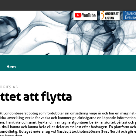
>
t
Hem
OGIES AB
tet att flytta
t Londonbaserat bolag som fördubblar sin omsättning varje år och har en marginal
miska utveckling vecka för vecka och kommer ge aktieägarna en löpande information
en, Frankrike och snart Tyskland. Framtagna algoritmer beräknar storlek på last och
n skall hämta och lämna hela eller delar av sin last efter färdvägen. En plattform och
 kundvänlig. Bolaget noterar sig vid Nasdaq Stockholmsbörsen (First North) och gör 
on innan dess.