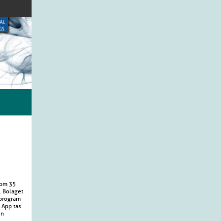
 om 35
. Bolaget
 program
 App tas
en