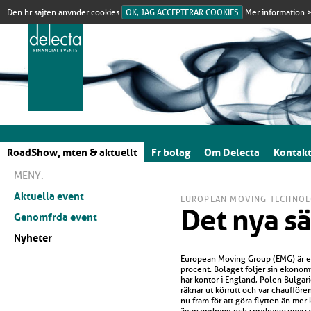
Den hr sajten anvnder cookies
OK, JAG ACCEPTERAR COOKIES
Mer information 
RoadShow, mten & aktuellt
Fr bolag
Om Delecta
Kontak
MENY:
Aktuella event
EUROPEAN MOVING TECHNOL
Det nya sät
Genomfrda event
Nyheter
European Moving Group (EMG) är et
procent. Bolaget följer sin ekono
har kontor i England, Polen Bulgari
räknar ut körrutt och var chaufföre
nu fram för att göra flytten än mer
ägarspridning och spridningsemissi