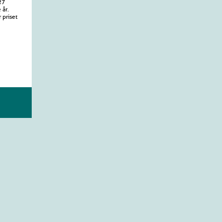
27
 år.
 priset