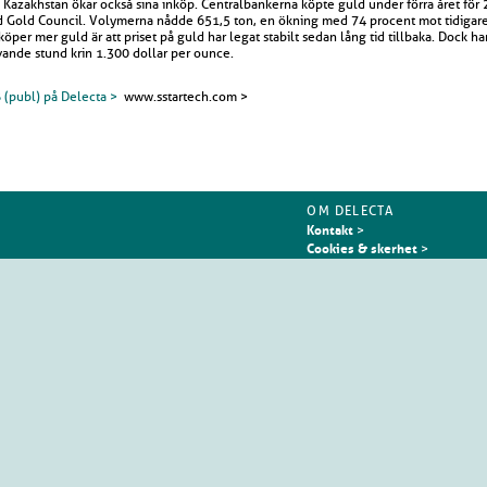
 Kazakhstan ökar också sina inköp. Centralbankerna köpte guld under förra året för 
rld Gold Council. Volymerna nådde 651,5 ton, en ökning med 74 procent mot tidigare
öper mer guld är att priset på guld har legat stabilt sedan lång tid tillbaka. Dock har
vande stund krin 1.300 dollar per ounce.
 (publ) på Delecta >
www.sstartech.com >
OM DELECTA
Kontakt
>
Cookies & skerhet
>