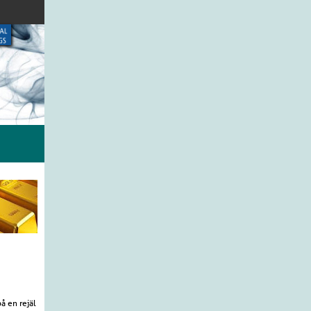
å en rejäl