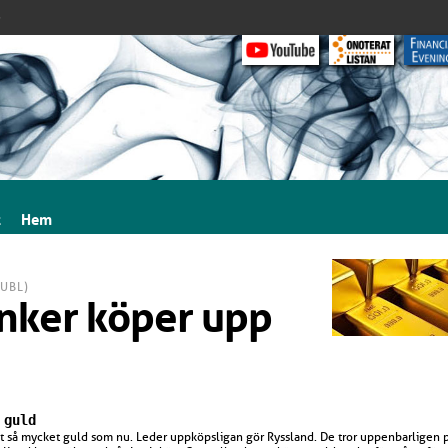
>
t
Hem
UBL)
nker köper upp
 guld
pt så mycket guld som nu. Leder uppköpsligan gör Ryssland. De tror uppenbarligen p