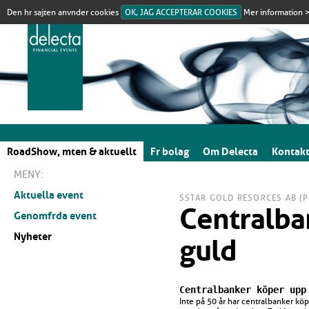
Den hr sajten anvnder cookies
OK, JAG ACCEPTERAR COOKIES
Mer information 
RoadShow, mten & aktuellt
Fr bolag
Om Delecta
Kontak
MENY:
Aktuella event
SSTAR GOLD RESORCES AB (P
Centralba
Genomfrda event
Nyheter
guld
Centralbanker köper upp
Inte på 50 år har centralbanker kö